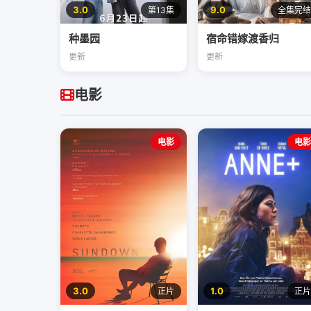
3.0
9.0
第13集
全集完
种墨园
宿命错嫁渡香归
更新
更新
电影
电影
电
3.0
1.0
正片
正