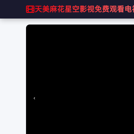
天美麻花星空影视免费观看电
‹