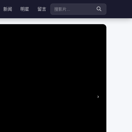
新闻
明星
留言
›