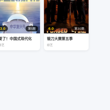
3.0
6.0
第5期
第30期
爱了！中国式现代化
锻刀大赛第五季
综艺
综艺