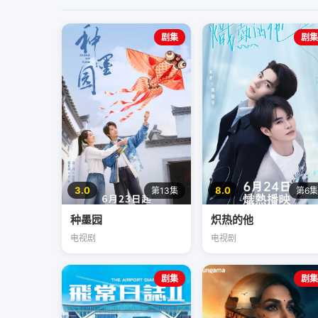
剧集
剧
3.0
8.0
第13集
第6
种墨园
炽热的他
电视剧
电视剧
剧集
剧