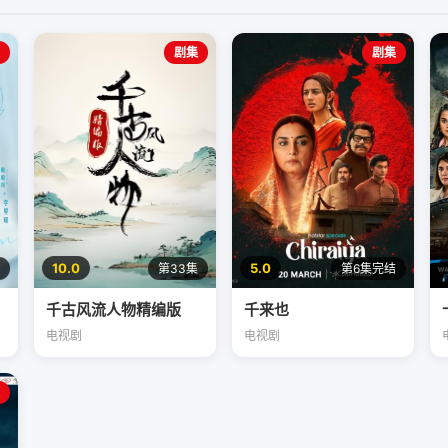
集
剧集
剧集
10.0
5.0
集
第33集
第6集完结
千古风流人物精编版
千来也
电视剧
电视剧
集