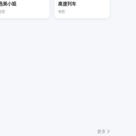
选美小姐
高速列车
电影
电影
更多