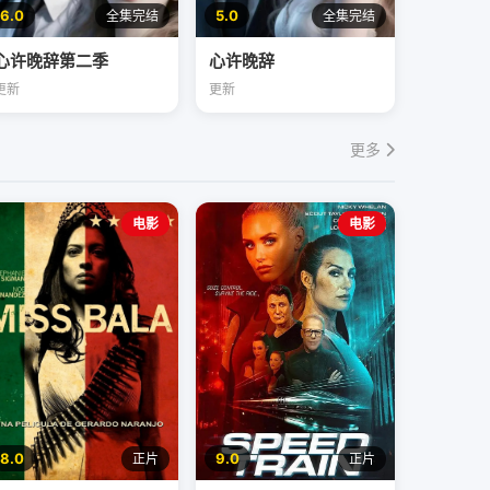
6.0
5.0
全集完结
全集完结
心许晚辞第二季
心许晚辞
更新
更新
更多
电影
电影
8.0
9.0
正片
正片