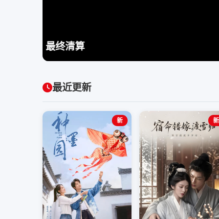
碟中谍8：最终清算
最近更新
新