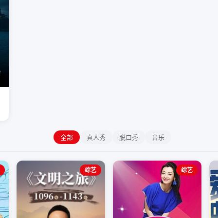
结
全部
真人秀
脱口秀
音乐
艺
综艺
综艺