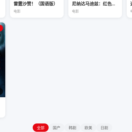
雷霆沙赞！（国语版）
尼纳达马迪兹：红色力量崛起
电影
电影
影
片
全部
国产
韩剧
欧美
日剧