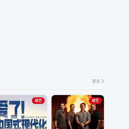
更多
综艺
综艺