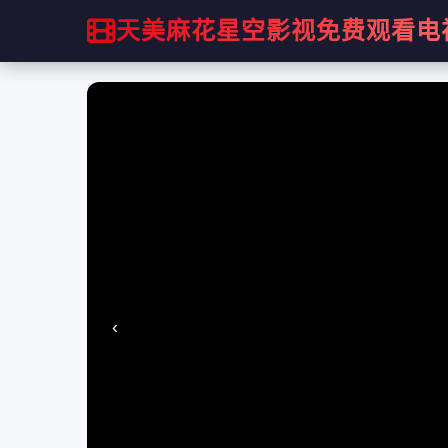
天美麻花星空影视免费观看电
‹