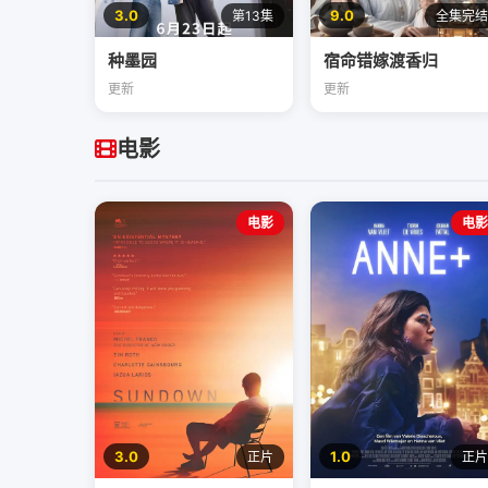
3.0
9.0
第13集
全集完
种墨园
宿命错嫁渡香归
更新
更新
电影
电影
电
3.0
1.0
正片
正