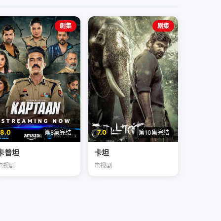
剧集
剧集
8.0
7.0
第8集完结
第10集完结
卡普坦
卡坦
电视剧
电视剧