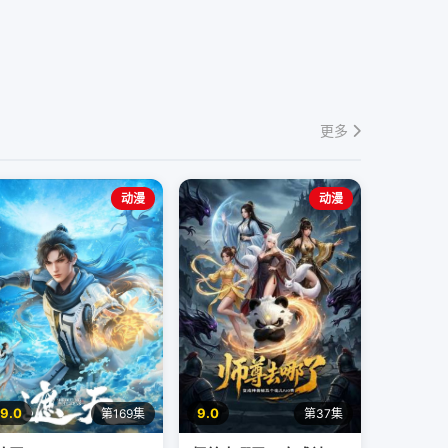
更多
动漫
动漫
9.0
9.0
第169集
第37集