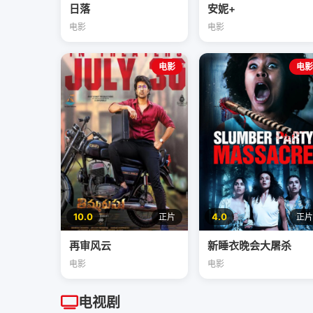
日落
安妮+
电影
电影
电影
电
10.0
4.0
正片
正
再审风云
新睡衣晚会大屠杀
电影
电影
电视剧