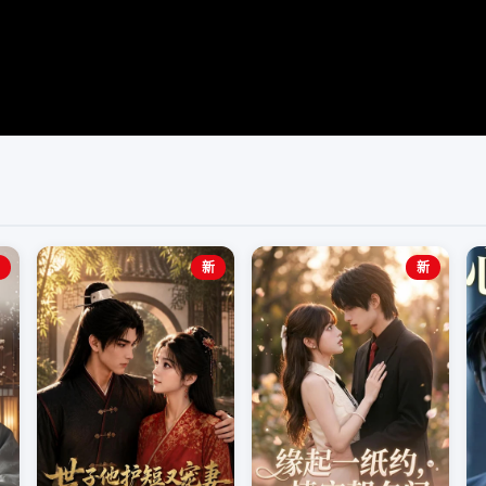
新
新
新