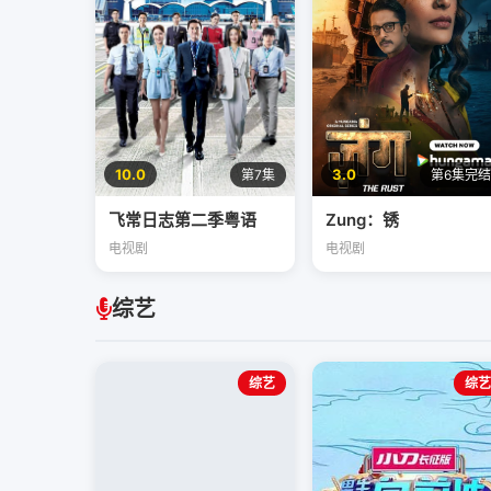
10.0
3.0
第7集
第6集完
飞常日志第二季粤语
Zung：锈
电视剧
电视剧
综艺
综艺
综