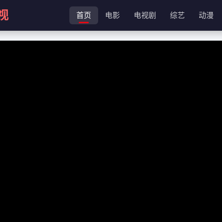
视
首页
电影
电视剧
综艺
动漫