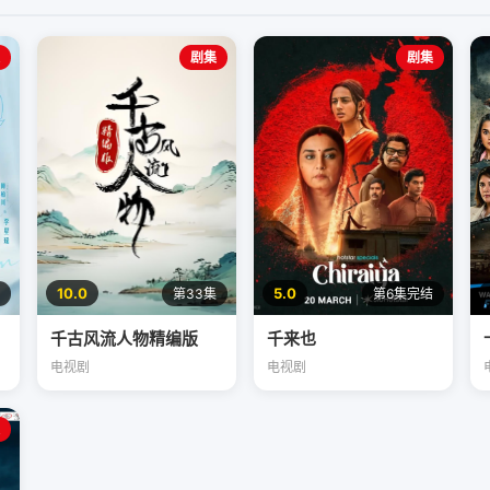
集
剧集
剧集
10.0
5.0
集
第33集
第6集完结
千古风流人物精编版
千来也
电视剧
电视剧
集