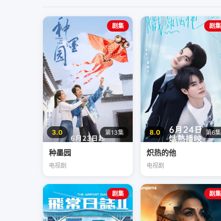
剧集
剧
3.0
8.0
第13集
第6
种墨园
炽热的他
电视剧
电视剧
剧集
剧