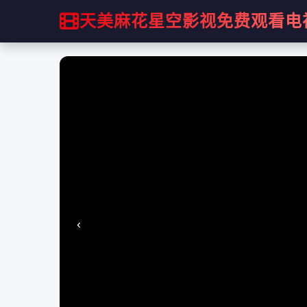
天美麻花星空影视免费观看电
‹