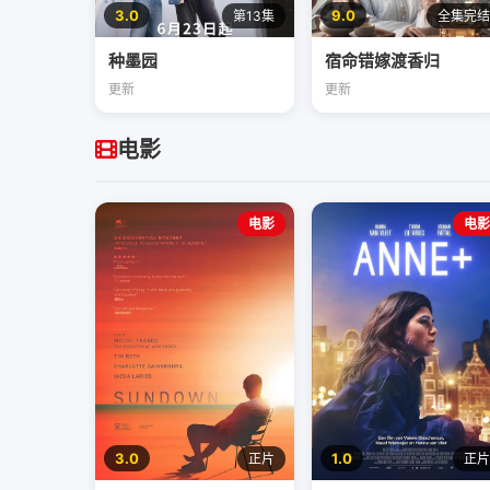
3.0
9.0
第13集
全集完
种墨园
宿命错嫁渡香归
更新
更新
电影
电影
电
3.0
1.0
正片
正