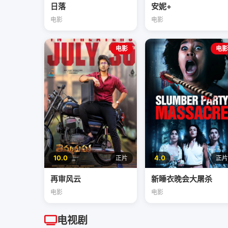
日落
安妮+
电影
电影
电影
电
10.0
4.0
正片
正
再审风云
新睡衣晚会大屠杀
电影
电影
电视剧