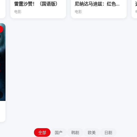
雷霆沙赞！（国语版）
尼纳达马迪兹：红色力量崛起
电影
电影
影
片
全部
国产
韩剧
欧美
日剧