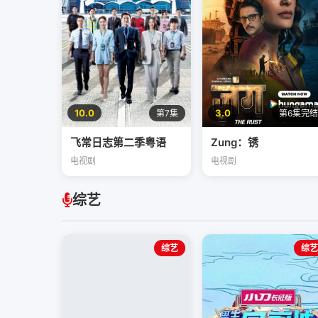
10.0
3.0
第7集
第6集完
飞常日志第二季粤语
Zung：锈
电视剧
电视剧
综艺
综艺
综