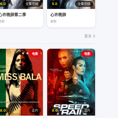
6.0
5.0
全集完结
全集完结
心许晚辞第二季
心许晚辞
更新
更新
更多
电影
电影
8.0
9.0
正片
正片