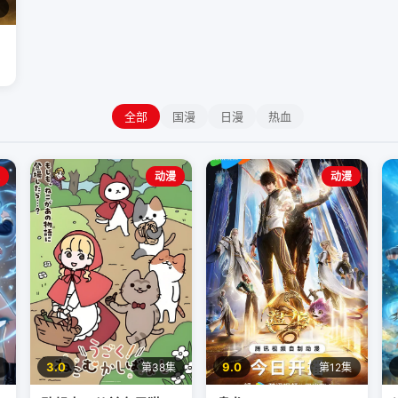
期
全部
国漫
日漫
热血
漫
动漫
动漫
3.0
9.0
集
第38集
第12集